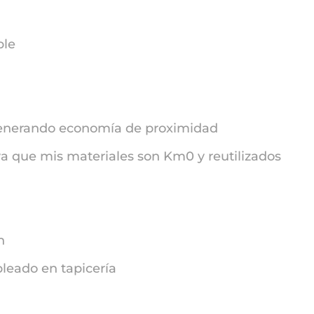
ble
enerando economía de proximidad
a que mis materiales son Km0 y reutilizados
n
eado en tapicería