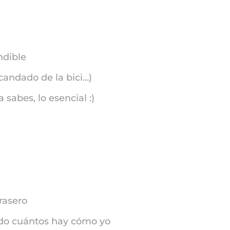
ndible
 candado de la bici…)
 sabes, lo esencial :)
trasero
ndo cuántos hay cómo yo