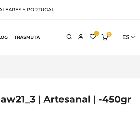
BALEARES Y PORTUGAL
0
ES
LOG
TRASMUTA
aw21_3 | Artesanal | -450gr