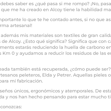
 debes saber es ¿qué pasa si me rompo? ¡No, pa
nte que me ha creado en Alcoy tiene la habilidad m
 importante lo que te he contado antes, si no que 
orma artesanal!
, además mis materiales son textiles de gran calid
 de Alcoy. ¿Esto qué significa? Significa que con
nts estarás reduciendo la huella de carbono en
 Km 0 y ayudamos a reducir los residuos de las e
pleada también está recuperada, ¿cómo puede ser? 
tesanos peleteros, Elda y Petrer. Aquellas pieles 
para mí fabricación.
eños únicos, ergonómicos y atemporales. De est
moda y nos han hecho pensando para estar mucho t
 conozcas: